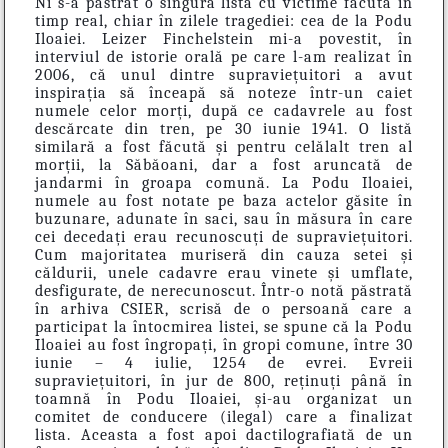
Ni s-a păstrat o singură listă cu victime făcută în
timp real, chiar în zilele tragediei: cea de la Podu
Iloaiei. Leizer Finchelstein mi-a povestit, în
interviul de istorie orală pe care l-am realizat în
2006, că unul dintre supraviețuitori a avut
inspirația să înceapă să noteze într-un caiet
numele celor morți, după ce cadavrele au fost
descărcate din tren, pe 30 iunie 1941. O listă
similară a fost făcută și pentru celălalt tren al
morții, la Săbăoani, dar a fost aruncată de
jandarmi în groapa comună. La Podu Iloaiei,
numele au fost notate pe baza actelor găsite în
buzunare, adunate în saci, sau în măsura în care
cei decedați erau recunoscuți de supraviețuitori.
Cum majoritatea muriseră din cauza setei și
căldurii, unele cadavre erau vinete și umflate,
desfigurate, de nerecunoscut. Într-o notă păstrată
în arhiva CSIER, scrisă de o persoană care a
participat la întocmirea listei, se spune că la Podu
Iloaiei au fost îngropați, în gropi comune, între 30
iunie – 4 iulie, 1254 de evrei. Evreii
supraviețuitori, în jur de 800, reținuți până în
toamnă în Podu Iloaiei, și-au organizat un
comitet de conducere (ilegal) care a finalizat
lista. Aceasta a fost apoi dactilografiată de un