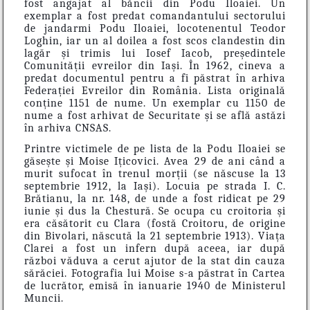
fost angajat al băncii din Podu Iloaiei. Un
exemplar a fost predat comandantului sectorului
de jandarmi Podu Iloaiei, locotenentul Teodor
Loghin, iar un al doilea a fost scos clandestin din
lagăr și trimis lui Iosef Iacob, președintele
Comunității evreilor din Iași. În 1962, cineva a
predat documentul pentru a fi păstrat în arhiva
Federației Evreilor din România. Lista originală
conține 1151 de nume. Un exemplar cu 1150 de
nume a fost arhivat de Securitate și se află astăzi
în arhiva CNSAS.
Printre victimele de pe lista de la Podu Iloaiei se
găsește și Moise Ițicovici. Avea 29 de ani când a
murit sufocat în trenul morții (se născuse la 13
septembrie 1912, la Iași). Locuia pe strada I. C.
Brătianu, la nr. 148, de unde a fost ridicat pe 29
iunie și dus la Chestură. Se ocupa cu croitoria și
era căsătorit cu Clara (fostă Croitoru, de origine
din Bivolari, născută la 21 septembrie 1913). Viața
Clarei a fost un infern după aceea, iar după
război văduva a cerut ajutor de la stat din cauza
sărăciei. Fotografia lui Moise s-a păstrat în Cartea
de lucrător, emisă în ianuarie 1940 de Ministerul
Muncii.