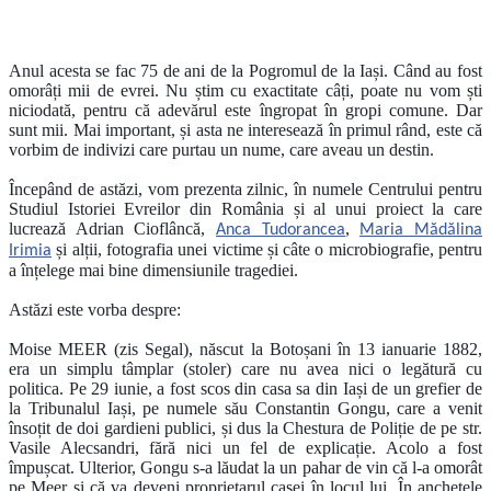
Anul acesta se fac 75 de ani de la Pogromul de la Iași. Când au fost
omorâți mii de evrei. Nu știm cu exactitate câți, poate nu vom ști
niciodată, pentru că adevărul este îngropat în gropi comune. Dar
sunt mii. Mai important, și asta ne interesează în primul rând, este că
vorbim de indivizi care purtau un nume, care aveau un destin.
Începând de astăzi, vom prezenta zilnic, în numele Centrului pentru
Studiul Istoriei Evreilor din România și al unui proiect la care
lucrează Adrian Cioflâncă,
,
Anca Tudorancea
Maria Mădălina
și alții, fotografia unei victime și câte o microbiografie, pentru
Irimia
a înțelege mai bine dimensiunile tragediei.
Astăzi este vorba despre:
Moise MEER (zis Segal), născut la Botoșani în 13 ianuarie 1882,
era un simplu tâmplar (stoler) care nu avea nici o legătură cu
politica. Pe 29 iunie, a fost scos din casa sa din Iași de un grefier de
la Tribunalul Iași, pe numele său Constantin Gongu, care a venit
însoțit de doi gardieni publici, și dus la Chestura de Poliție de pe str.
Vasile Alecsandri, fără nici un fel de explicație. Acolo a fost
împușcat. Ulterior, Gongu s-a lăudat la un pahar de vin că l-a omorât
pe Meer și că va deveni proprietarul casei în locul lui. În anchetele