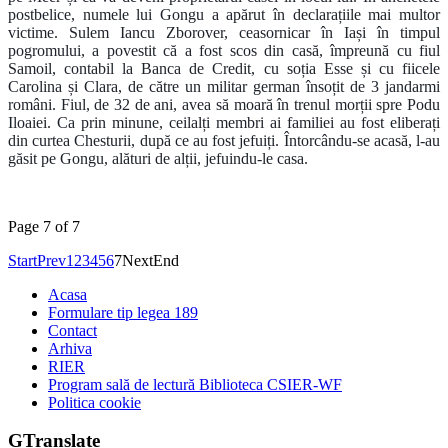
postbelice, numele lui Gongu a apărut în declarațiile mai multor
victime. Sulem Iancu Zborover, ceasornicar în Iași în timpul
pogromului, a povestit că a fost scos din casă, împreună cu fiul
Samoil, contabil la Banca de Credit, cu soția Esse și cu fiicele
Carolina și Clara, de către un militar german însoțit de 3 jandarmi
români. Fiul, de 32 de ani, avea să moară în trenul morții spre Podu
Iloaiei. Ca prin minune, ceilalți membri ai familiei au fost eliberați
din curtea Chesturii, după ce au fost jefuiți. Întorcându-se acasă, l-au
găsit pe Gongu, alături de alții, jefuindu-le casa.
Page 7 of 7
Start
Prev
1
2
3
4
5
6
7
Next
End
Acasa
Formulare tip legea 189
Contact
Arhiva
RIER
Program sală de lectură Biblioteca CSIER-WF
Politica cookie
GTranslate