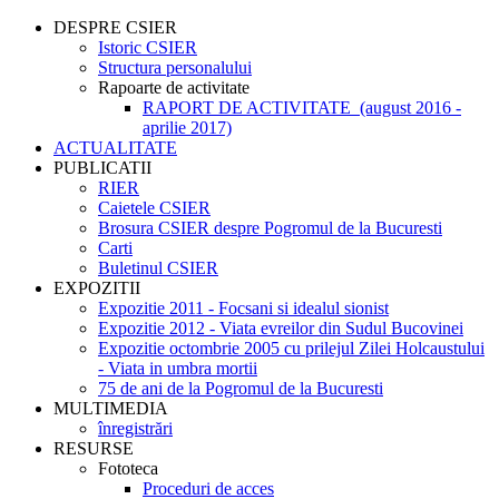
DESPRE CSIER
Istoric CSIER
Structura personalului
Rapoarte de activitate
RAPORT DE ACTIVITATE (august 2016 -
aprilie 2017)
ACTUALITATE
PUBLICATII
RIER
Caietele CSIER
Brosura CSIER despre Pogromul de la Bucuresti
Carti
Buletinul CSIER
EXPOZITII
Expozitie 2011 - Focsani si idealul sionist
Expozitie 2012 - Viata evreilor din Sudul Bucovinei
Expozitie octombrie 2005 cu prilejul Zilei Holcaustului
- Viata in umbra mortii
75 de ani de la Pogromul de la Bucuresti
MULTIMEDIA
înregistrări
RESURSE
Fototeca
Proceduri de acces