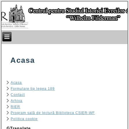
Acasa
Acasa
Formulare tip legea 189
Contact
Arhiva
RIER
Program sală de lectură Biblioteca CSIER-WF
Politica cookie
GTranslate