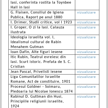
Iasi, conferinta rostita la Toynbee
Hall in Iasi
vizualizare
G. Flaisen, Consiliul de Igiena
Publica, Raport pe anul 1880
vizualizare
I. Drimer, Studii critice, vol I 1923
vizualizare
I. Groper, O zi la Iasi. Calauza
ilustrata
vizualizare
Ideologia israelita vol. I,
Idealismul cultural de Rabin
Menahem Gutman
vizualizare
Ioan Dafin, Alte figuri iesene
vizualizare
Itic Rubin, Teatrul evreiesc din
Iasi. Scurt istoric. Prefata de S. C.
Cristian
vizualizare
Jean Pascal, Privelisti iesene
vizualizare
Liga Comunitatilor Israelite
Romane, Act de constituire, 1901
vizualizare
Procesul Goldner - Soimaru,
Pledoaria lui Nicolae Ionescu 1874
vizualizare
Rabinul D. Guttman din Husi,
Principiile religiunii israelite,
1924