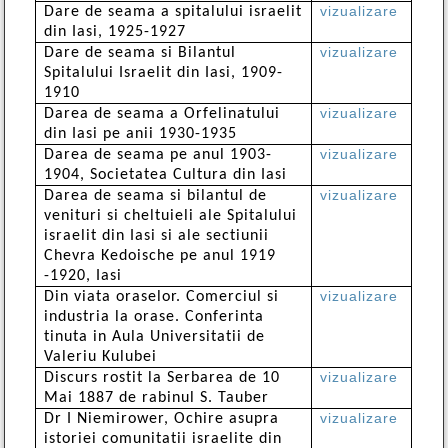
vizualizare
Dare de seama a spitalului israelit
din Iasi, 1925-1927
vizualizare
Dare de seama si Bilantul
Spitalului Israelit din Iasi, 1909-
1910
vizualizare
Darea de seama a Orfelinatului
din Iasi pe anii 1930-1935
vizualizare
Darea de seama pe anul 1903-
1904, Societatea Cultura din Iasi
vizualizare
Darea de seama si bilantul de
venituri si cheltuieli ale Spitalului
israelit din Iasi si ale sectiunii
Chevra Kedoische pe anul 1919
-1920, Iasi
vizualizare
Din viata oraselor. Comerciul si
industria la orase. Conferinta
tinuta in Aula Universitatii de
Valeriu Kulubei
vizualizare
Discurs rostit la Serbarea de 10
Mai 1887 de rabinul S. Tauber
vizualizare
Dr I Niemirower, Ochire asupra
istoriei comunitatii israelite din