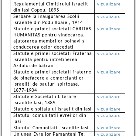
vizualizare
Regulamentul Cimitirului Israelit
din Iasi Copou, 1895
vizualizare
Serbare la inaugurarea Scolii
israelite din Podu Iloaiei, 1914
vizualizare
Statutele primei societati CARITAS
HUMANITAS pentru vindecarea,
ajutorarea membrilor bolnavi si
conducerea celor decedati
vizualizare
Statutele primei societati Fraterna
Israelita pentru intretinerea
Azilului de batrani
vizualizare
Statutele primei societati fraterne
de binefacere a comerciantilor
israeliti de bauturi spirtoase,
1877-1904
vizualizare
Statutele Societatii Literare
Israelite Iasi, 1889
vizualizare
Statutele spitalului israelit din Iasi
vizualizare
Statutul comunitatii evreilor din
Iasi
vizualizare
Statutul Comunitatii israelite Iasi
vizualizare
Uniunea Evreilor Pamanteni Tg.