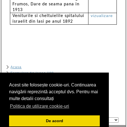
Frumos, Dare de seama pana in
1913
vizualizare
Veniturile si cheltuielile spitalului
israelit din Iasi pe anul 1892
Acasa
Formulare tip legea 189
Contact
Acest site folosește cookie-uri. Continuarea
Arhiva
RIER
navigării reprezintă acceptul dvs. Pentru mai
Program sală de lectură Biblioteca CSIER-WF
multe detalii consultați
Politica cookie
Politica de utilizare cookie-uri
GTranslate
De acord