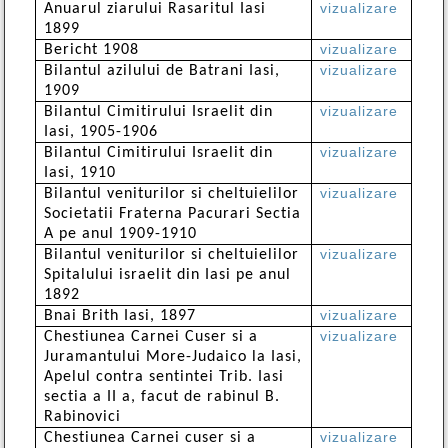
vizualizare
Anuarul ziarului Rasaritul Iasi
1899
vizualizare
Bericht 1908
vizualizare
Bilantul azilului de Batrani Iasi,
1909
vizualizare
Bilantul Cimitirului Israelit din
Iasi, 1905-1906
vizualizare
Bilantul Cimitirului Israelit din
Iasi, 1910
vizualizare
Bilantul veniturilor si cheltuielilor
Societatii Fraterna Pacurari Sectia
A pe anul 1909-1910
vizualizare
Bilantul veniturilor si cheltuielilor
Spitalului israelit din Iasi pe anul
1892
vizualizare
Bnai Brith Iasi, 1897
vizualizare
Chestiunea Carnei Cuser si a
Juramantului More-Judaico la Iasi,
Apelul contra sentintei Trib. Iasi
sectia a II a, facut de rabinul B.
Rabinovici
vizualizare
Chestiunea Carnei cuser si a