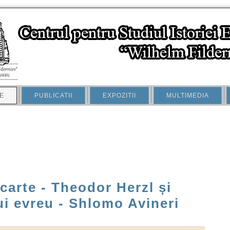
E
PUBLICATII
EXPOZITII
MULTIMEDIA
arte - Theodor Herzl și
lui evreu - Shlomo Avineri