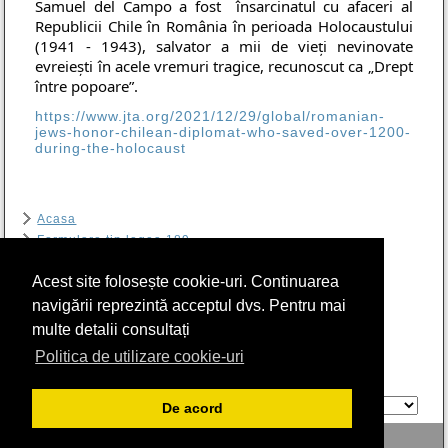
Samuel del Campo a fost însarcinatul cu afaceri al
Republicii Chile în România în perioada Holocaustului
(1941 - 1943), salvator a mii de vieți nevinovate
evreiești în acele vremuri tragice, recunoscut ca
„Drept
între popoare”.
https://www.jta.org/2021/12/29/global/romanian-
jews-honor-chilean-diplomat-who-saved-over-1200-
during-the-holocaust
Acasa
Formulare tip legea 189
Contact
Acest site folosește cookie-uri. Continuarea
Arhiva
RIER
navigării reprezintă acceptul dvs. Pentru mai
Program sală de lectură Biblioteca CSIER-WF
multe detalii consultați
Politica cookie
Politica de utilizare cookie-uri
GTranslate
De acord