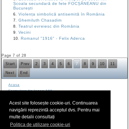
Școala secundară de fete FOCȘĂNEANU din
București
Violența simbolică antisemită în România
Ghemiluth Chasadim
Teatrul evreiesc din România
Vecini
Romanul "1916" - Felix Aderca
Page 7 of 28
Start
Prev
2
3
4
5
6
7
8
9
10
11
Next
End
Acasa
Formulare tip legea 189
Contact
Acest site folosește cookie-uri. Continuarea
Arhiva
RIER
navigării reprezintă acceptul dvs. Pentru mai
Program sală de lectură Biblioteca CSIER-WF
multe detalii consultați
Politica cookie
Politica de utilizare cookie-uri